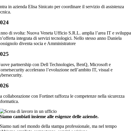
ntra in azienda Elisa Sinicato per coordinare il servizio di assistenza
ecnica.
2024
nno di svolta: Nuova Veneta Ufficio S.R.L. amplia l’area IT e svilupp
n’offerta integrata di servizi tecnologici. Nello stesso anno Daniela
ossignolo diventa socia e Amministratore
2025
uove partnership con Dell Technologies, BenQ, Microsoft e
ornetsecurity accelerano l’evoluzione nell’ambito IT, visual e
ybersecurity.
2026
a collaborazione con Fortinet rafforza le competenze nella sicurezza
nformatica.
Siamo cambiati insieme alle esigenze delle aziende.
Siamo nati nel mondo della stampa professionale, ma nel tempo