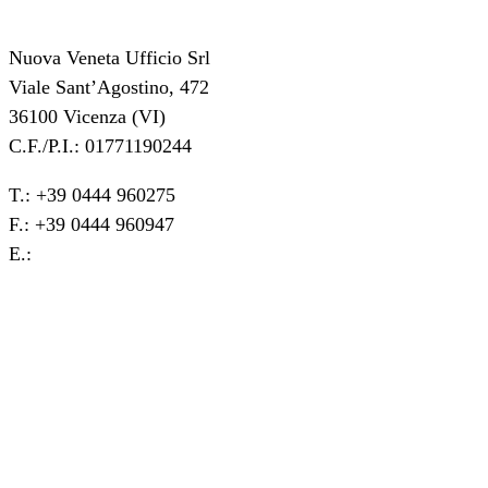
Nuova Veneta Ufficio Srl
Viale Sant’Agostino, 472
36100 Vicenza (VI)
C.F./P.I.: 01771190244
T.: +39 0444 960275
F.: +39 0444 960947
E.:
info@nvu.it
Chi siamo
Servizi
Prodotti
News
Contatti
Politiche ambientali