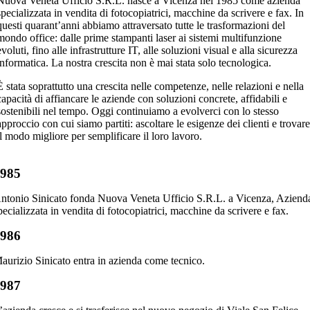
Nuova Veneta Ufficio S.R.L. nasce a Vicenza nel 1985 come azienda
specializzata in vendita di fotocopiatrici, macchine da scrivere e fax. In
questi quarant’anni abbiamo attraversato tutte le trasformazioni del
mondo office: dalle prime stampanti laser ai sistemi multifunzione
evoluti, fino alle infrastrutture IT, alle soluzioni visual e alla sicurezza
informatica. La nostra crescita non è mai stata solo tecnologica.
È stata soprattutto una crescita nelle competenze, nelle relazioni e nella
capacità di affiancare le aziende con soluzioni concrete, affidabili e
sostenibili nel tempo. Oggi continuiamo a evolverci con lo stesso
approccio con cui siamo partiti: ascoltare le esigenze dei clienti e trovar
il modo migliore per semplificare il loro lavoro.
1985
ntonio Sinicato fonda Nuova Veneta Ufficio S.R.L. a Vicenza, Aziend
pecializzata in vendita di fotocopiatrici, macchine da scrivere e fax.
1986
aurizio Sinicato entra in azienda come tecnico.
1987