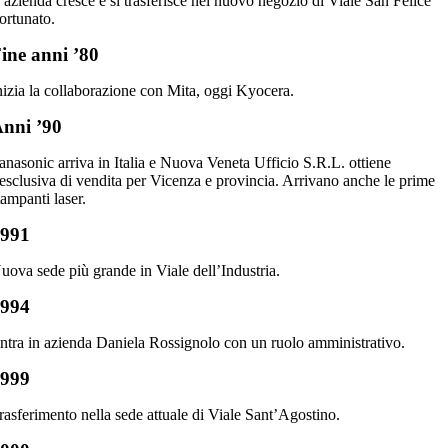
’azienda cresce e si trasferisce nel nuovo negozio di Viale San Felice
ortunato.
ine anni ’80
nizia la collaborazione con Mita, oggi Kyocera.
nni ’90
anasonic arriva in Italia e Nuova Veneta Ufficio S.R.L. ottiene
’esclusiva di vendita per Vicenza e provincia. Arrivano anche le prime
tampanti laser.
1991
uova sede più grande in Viale dell’Industria.
1994
ntra in azienda Daniela Rossignolo con un ruolo amministrativo.
1999
rasferimento nella sede attuale di Viale Sant’Agostino.